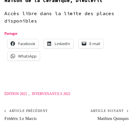
Maison de la Céramique, Dieulefit
Accès libre dans la limite des places
disponibles
Partager
Facebook
LinkedIn
E-mail
WhatsApp
ÉDITION 2022
,
INTERVENANT.E.S 2022
ARTICLE PRÉCÉDENT
ARTICLE SUIVANT
Navigation
Frédéric Le Marcis
Matthieu Quinquis
de