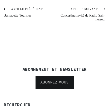
ARTICLE PRÉCÉDENT
ARTICLE SUIVANT
Navigation
Bernadette Tournier
Concertina invité de Radio Saint
Ferréol
de
l’article
ABONNEMENT ET NEWSLETTER
ABONNEZ-VOUS
RECHERCHER