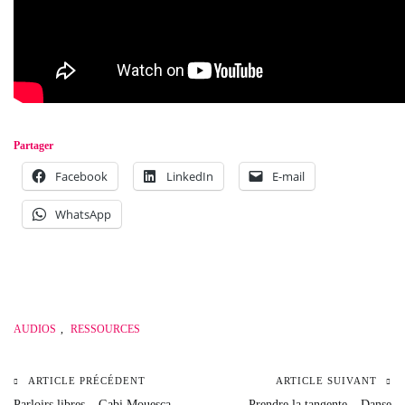
Partager
Facebook
LinkedIn
E-mail
WhatsApp
AUDIOS
,
RESSOURCES
ARTICLE PRÉCÉDENT
ARTICLE SUIVANT
Navigation
Parloirs libres – Gabi Mouesca
Prendre la tangente – Danse