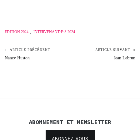
EDITION 2024
,
INTERVENANT·E·S 2024
ARTICLE PRÉCÉDENT
ARTICLE SUIVANT
Navigation
Nancy Huston
Jean Lebrun
de
l’article
ABONNEMENT ET NEWSLETTER
ABONNEZ-VOUS