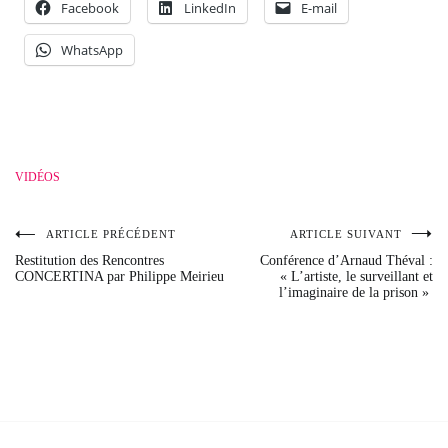
Facebook
LinkedIn
E-mail
WhatsApp
VIDÉOS
ARTICLE PRÉCÉDENT
ARTICLE SUIVANT
Navigation
Restitution des Rencontres
Conférence d’Arnaud Théval :
CONCERTINA par Philippe Meirieu
« L’artiste, le surveillant et
de
l’imaginaire de la prison »
l’article