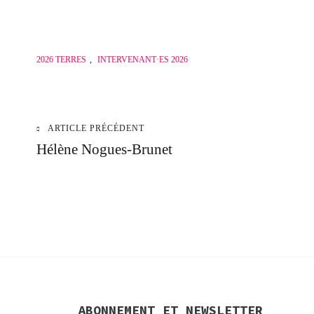
2026 TERRES
,
INTERVENANT·ES 2026
ARTICLE PRÉCÉDENT
Navigation
Hélène Nogues-Brunet
de
l’article
ABONNEMENT ET NEWSLETTER