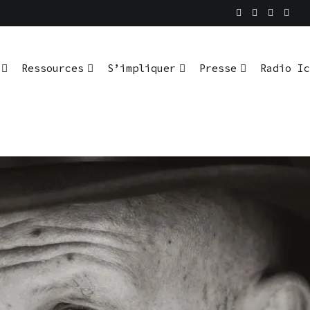
En pratique
io Ici L’Ombre
Ressources
S’impliquer
Presse
Radio Ic