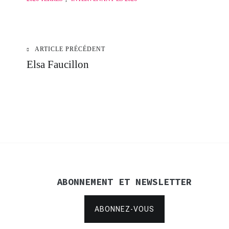
ARTICLE PRÉCÉDENT
Navigation
Elsa Faucillon
de
l’article
ABONNEMENT ET NEWSLETTER
ABONNEZ-VOUS