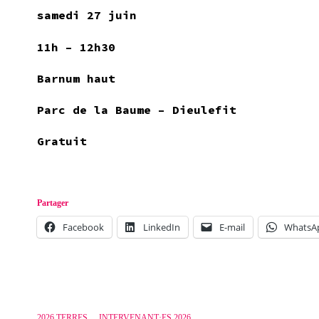
samedi 27 juin
11h – 12h30
Barnum haut
Parc de la Baume – Dieulefit
Gratuit
Partager
Facebook
LinkedIn
E-mail
WhatsA
2026 TERRES
,
INTERVENANT·ES 2026