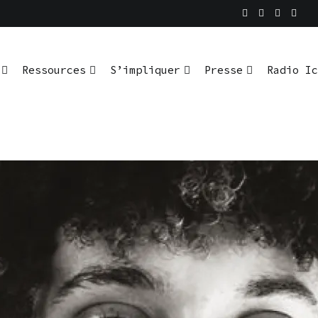
En pratique
io Ici L’Ombre
Ressources
S’impliquer
Presse
Radio Ic