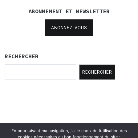
ABONNEMENT ET NEWSLETTER
ABONNEZ-VOUS
RECHERCHER
RECHERCHER
En poursuivant ma navigation, j'ai le choix de l’utilisation des
Copyright © 2021
Concertina Rencontres
.
cookies nécessaires au bon fonctionnement du site :