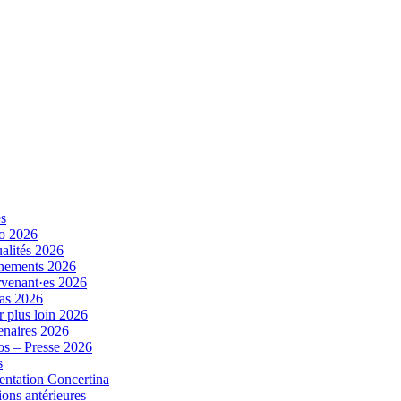
es
o 2026
alités 2026
nements 2026
rvenant·es 2026
as 2026
r plus loin 2026
enaires 2026
s – Presse 2026
s
entation Concertina
ions antérieures