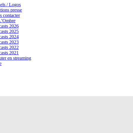
els / Logos
tions presse
 contacter
 L’Ombre
asts 2026
asts 2025
asts 2024
asts 2023
asts 2022
asts 2021
ter en streaming
e