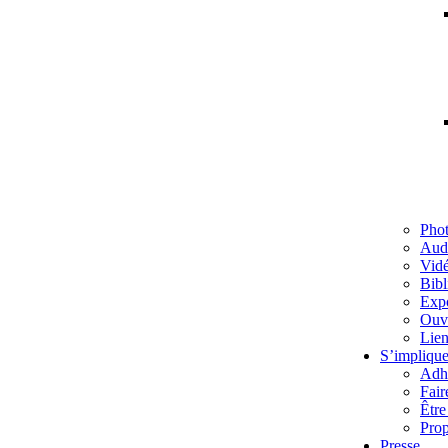
Pho
Aud
Vid
Bibl
Exp
Ouv
Lien
S’implique
Adh
Fair
Être
Prop
Presse