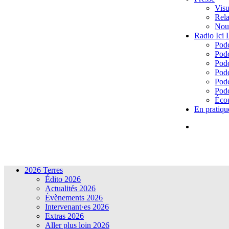
Visu
Rela
Nous
Radio Ici
Podc
Podc
Podc
Podc
Podc
Podc
Écou
En pratiqu
2026 Terres
Édito 2026
Actualités 2026
Évènements 2026
Intervenant·es 2026
Extras 2026
Aller plus loin 2026