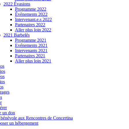
2022 Évasions
Programme 2022
Évènements 2022
Intervenant.e.s 2022
Partenaires 2022
Aller plus loin 2022
2021 Barbelés
Programme 2021
Evénements 2021
Intervenants 2021
Partenaires 2021
Aller plus loin 2021
tos
ios
éos
ios
os
rages
s
r
érer
e un don
 bénévole aux Rencontres de Concertina
oser un hébergement