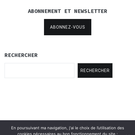
ABONNEMENT ET NEWSLETTER
ABONNEZ-VOUS
RECHERCHER
RECHERCHER
En poursuivant ma navigation, j'ai le choix de l’utilisation des
Copyright © 2021
Concertina Rencontres
.
cookies nécessaires au bon fonctionnement du site :