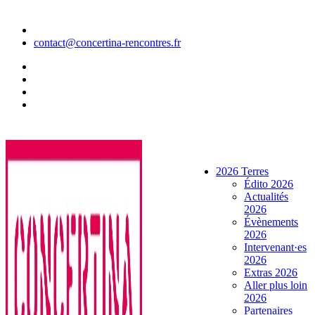
Aller
au
contenu
contact@concertina-rencontres.fr
2026 Terres
Édito 2026
Actualités
2026
Évènements
2026
Intervenant·es
2026
Extras 2026
Aller plus loin
2026
Partenaires