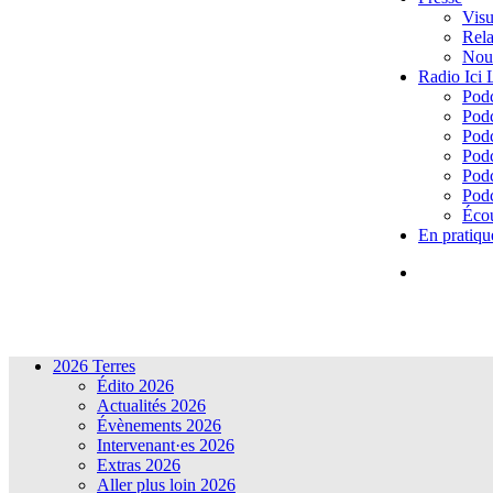
Visu
Rela
Nous
Radio Ici
Podc
Podc
Podc
Podc
Podc
Podc
Écou
En pratiqu
2026 Terres
Édito 2026
Actualités 2026
Évènements 2026
Intervenant·es 2026
Extras 2026
Aller plus loin 2026