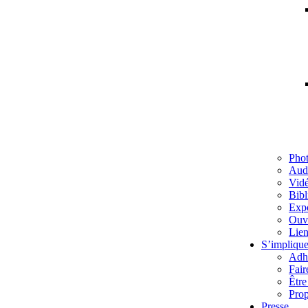
Pho
Aud
Vid
Bibl
Exp
Ouv
Lien
S’implique
Adh
Fair
Être
Prop
Presse