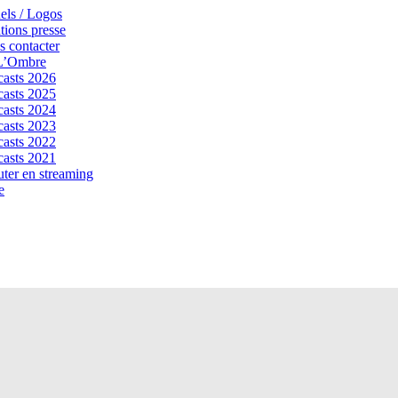
els / Logos
tions presse
 contacter
 L’Ombre
asts 2026
asts 2025
asts 2024
asts 2023
asts 2022
asts 2021
ter en streaming
e