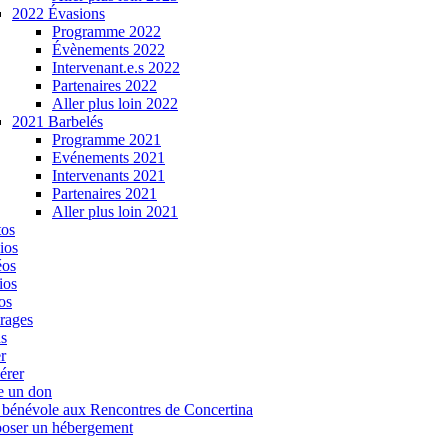
2022 Évasions
Programme 2022
Évènements 2022
Intervenant.e.s 2022
Partenaires 2022
Aller plus loin 2022
2021 Barbelés
Programme 2021
Evénements 2021
Intervenants 2021
Partenaires 2021
Aller plus loin 2021
tos
ios
éos
ios
os
rages
s
r
érer
e un don
 bénévole aux Rencontres de Concertina
oser un hébergement