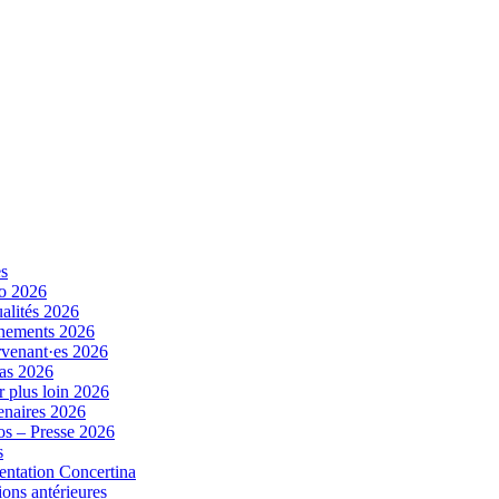
es
o 2026
alités 2026
nements 2026
rvenant·es 2026
as 2026
r plus loin 2026
enaires 2026
s – Presse 2026
s
entation Concertina
ions antérieures