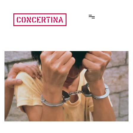
Aller
au
contenu
Rencontres estivales autour des enfermements
Concertina