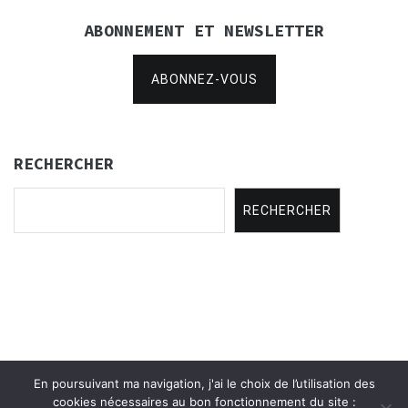
ABONNEMENT ET NEWSLETTER
ABONNEZ-VOUS
RECHERCHER
RECHERCHER
En poursuivant ma navigation, j'ai le choix de l’utilisation des
Copyright © 2021
Concertina Rencontres
.
cookies nécessaires au bon fonctionnement du site :