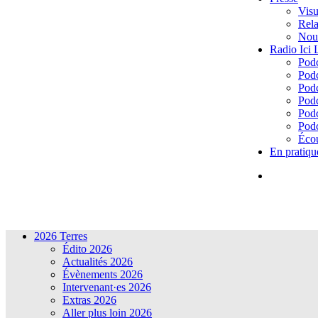
Visu
Rela
Nous
Radio Ici
Podc
Podc
Podc
Podc
Podc
Podc
Écou
En pratiqu
2026 Terres
Édito 2026
Actualités 2026
Évènements 2026
Intervenant·es 2026
Extras 2026
Aller plus loin 2026