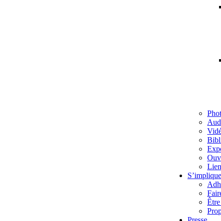
Pho
Aud
Vid
Bibl
Exp
Ouv
Lien
S’implique
Adh
Fair
Être
Prop
Presse