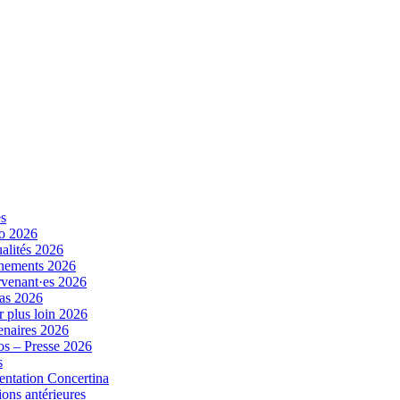
es
o 2026
alités 2026
nements 2026
rvenant·es 2026
as 2026
r plus loin 2026
enaires 2026
s – Presse 2026
s
entation Concertina
ions antérieures