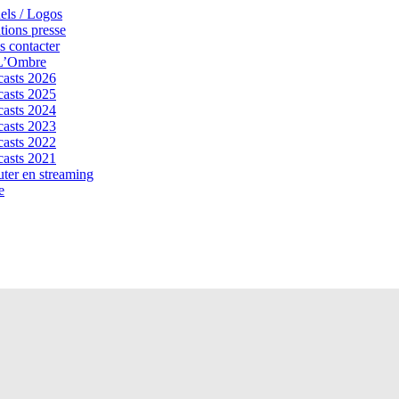
els / Logos
tions presse
 contacter
 L’Ombre
asts 2026
asts 2025
asts 2024
asts 2023
asts 2022
asts 2021
ter en streaming
e