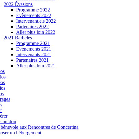
2022 Évasions
Programme 2022
Évènements 2022
Intervenant.e.s 2022
Partenaires 2022
Aller plus loin 2022
2021 Barbelés
Programme 2021
Evénements 2021
Intervenants 2021
Partenaires 2021
Aller plus loin 2021
tos
ios
éos
ios
os
rages
s
r
érer
e un don
 bénévole aux Rencontres de Concertina
oser un hébergement