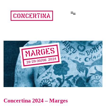
Aller
au
contenu
Rencontres estivales autour des enfermements
Concertina
Concertina 2024 – Marges