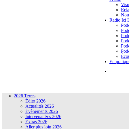
Visu
Rela
Nous
Radio Ici
Podc
Podc
Podc
Podc
Podc
Podc
Écou
En pratiqu
2026 Terres
Édito 2026
Actualités 2026
Évènements 2026
Intervenant·es 2026
Extras 2026
Aller plus loin 2026