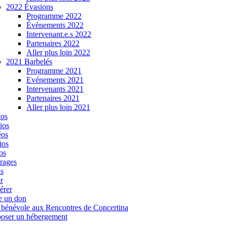
2022 Évasions
Programme 2022
Évènements 2022
Intervenant.e.s 2022
Partenaires 2022
Aller plus loin 2022
2021 Barbelés
Programme 2021
Evénements 2021
Intervenants 2021
Partenaires 2021
Aller plus loin 2021
tos
ios
éos
ios
os
rages
s
r
érer
e un don
 bénévole aux Rencontres de Concertina
oser un hébergement