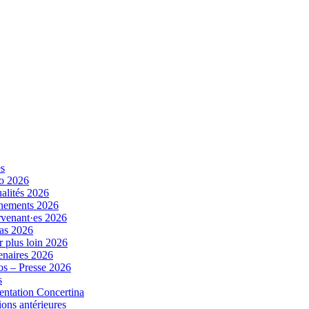
es
o 2026
alités 2026
nements 2026
rvenant·es 2026
as 2026
r plus loin 2026
enaires 2026
s – Presse 2026
s
entation Concertina
ions antérieures