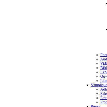
Pho
Aud
Vid
Bibl
Exp
Ouv
Lien
S’implique
Adh
Fair
Être
Prop
Presse