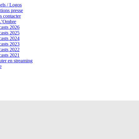
els / Logos
tions presse
 contacter
 L’Ombre
asts 2026
asts 2025
asts 2024
asts 2023
asts 2022
asts 2021
ter en streaming
e