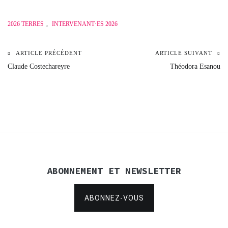
2026 TERRES
,
INTERVENANT·ES 2026
ARTICLE PRÉCÉDENT
ARTICLE SUIVANT
Navigation
Claude Costechareyre
Théodora Esanou
de
l’article
ABONNEMENT ET NEWSLETTER
ABONNEZ-VOUS