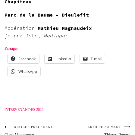
Chapiteau
Parc de la Baume – Dieulefit
Modération
Mathieu Magnaudeix
journaliste,
Mediapar
Partager
Facebook
LinkedIn
E-mail
WhatsApp
INTERVENANT·ES 2025
ARTICLE PRÉCÉDENT
ARTICLE SUIVANT
Navigation
Clara Monnoyeur
Thierry Renard