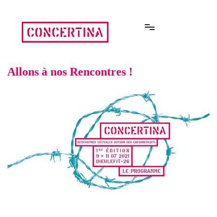
Aller
au
contenu
Rencontres estivales autour des enfermements
Concertina
Allons à nos Rencontres !