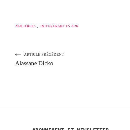
2026 TERRES
,
INTERVENANT·ES 2026
ARTICLE PRÉCÉDENT
Navigation
Alassane Dicko
de
l’article
ABONNEMENT ET NEWSLETTER