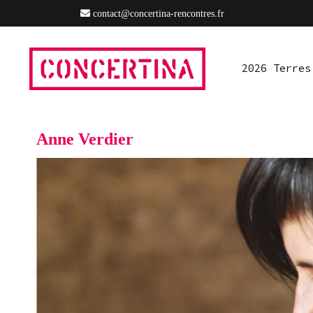
Aller
contact@concertina-rencontres.fr
2026 Terres
Ressources
S’impliquer
Presse
Ra
au
contenu
2026 Terres
Rencontres estivales autour des enfermements
Concertina
Anne Verdier