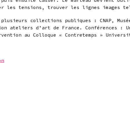
 puis ensuite casser. Le marteau devient outi
er les tensions, trouver les lignes images te
 plusieurs collections publiques : CNAP, Musé
ion ateliers d’art de France. Conférences : U
rvention au Colloque « Contretemps » Univers
on