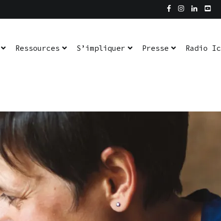
dio Ici L’Ombre
En pratique
Ressources
S’impliquer
Presse
Radio Ic