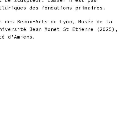
l de sculpteur. Casser n’est pas
lluriques des fondations primaires.
e des Beaux-Arts de Lyon, Musée de la
niversité Jean Monet St Etienne (2025),
ité d’Amiens.