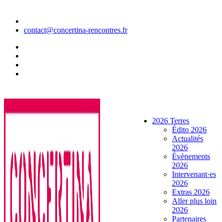
Aller
au
contenu
contact@concertina-rencontres.fr
2026 Terres
Édito 2026
Actualités
2026
Évènements
2026
Intervenant·es
2026
Extras 2026
Aller plus loin
2026
Partenaires