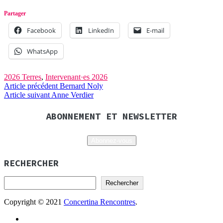
Partager
Facebook
LinkedIn
E-mail
WhatsApp
2026 Terres
,
Intervenant·es 2026
Article précédent
Bernard Noly
Navigation
Article suivant
Anne Verdier
de
ABONNEMENT ET NEWSLETTER
l’article
Abonnez-vous
RECHERCHER
Rechercher
Copyright © 2021
Concertina Rencontres
.