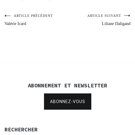
ARTICLE PRÉCÉDENT
ARTICLE SUIVANT
Navigation
Valérie Icard
Liliane Daligand
de
l’article
ABONNEMENT ET NEWSLETTER
ABONNEZ-VOUS
RECHERCHER