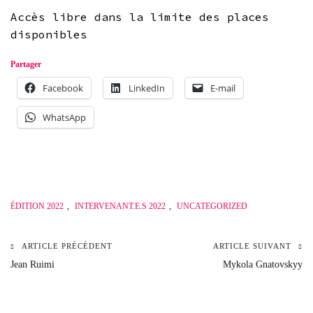
Accès libre dans la limite des places
disponibles
Partager
Facebook
LinkedIn
E-mail
WhatsApp
ÉDITION 2022
,
INTERVENANT.E.S 2022
,
UNCATEGORIZED
ARTICLE PRÉCÉDENT
ARTICLE SUIVANT
Navigation
Jean Ruimi
Mykola Gnatovskyy
de