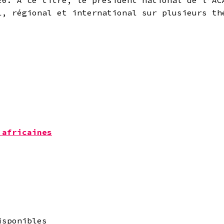
20. A ce titre, le président national de l’AC
l, régional et international sur plusieurs th
 africaines
isponibles