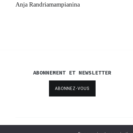
Navigation
Anja Randriamampianina
de
l’article
ABONNEMENT ET NEWSLETTER
ABONNEZ-VOUS
Copyright © 2021
Concertina Rencontres
.