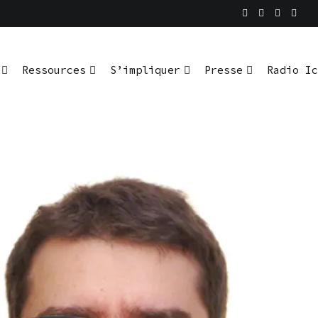
En pratique
io Ici L’Ombre
Ressources
S’impliquer
Presse
Radio Ic