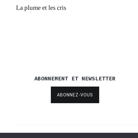
Navigation
La plume et les cris
de
l’article
ABONNEMENT ET NEWSLETTER
ABONNEZ-VOUS
Copyright © 2021
Concertina Rencontres
.