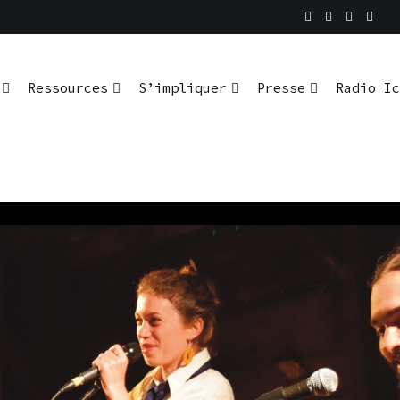
En pratique
io Ici L’Ombre
Ressources
S’impliquer
Presse
Radio Ic