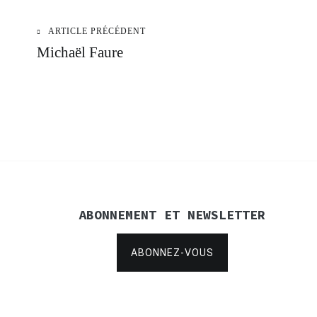
ARTICLE PRÉCÉDENT
Navigation
Michaël Faure
de
l’article
ABONNEMENT ET NEWSLETTER
ABONNEZ-VOUS