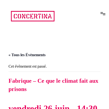
Aller
au
contenu
Rencontres estivales autour des enfermements
Concertina
« Tous les Évènements
Cet évènement est passé.
Fabrique – Ce que le climat fait aux
prisons
vendredi 26 juin - 14:30