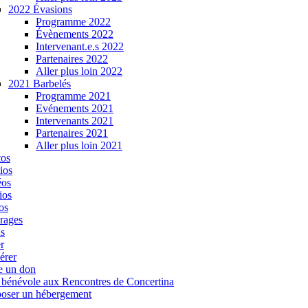
2022 Évasions
Programme 2022
Évènements 2022
Intervenant.e.s 2022
Partenaires 2022
Aller plus loin 2022
2021 Barbelés
Programme 2021
Evénements 2021
Intervenants 2021
Partenaires 2021
Aller plus loin 2021
tos
ios
éos
ios
os
rages
s
r
érer
e un don
 bénévole aux Rencontres de Concertina
oser un hébergement