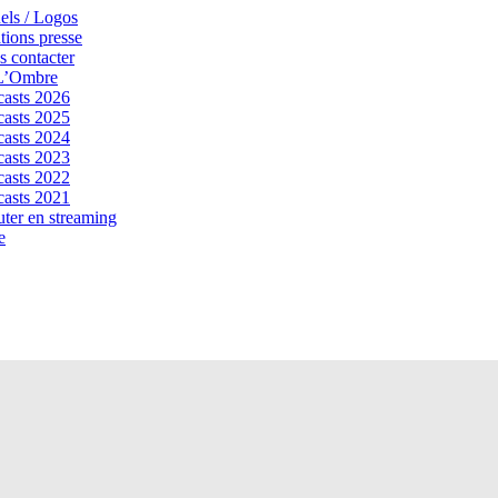
els / Logos
tions presse
 contacter
 L’Ombre
asts 2026
asts 2025
asts 2024
asts 2023
asts 2022
asts 2021
ter en streaming
e