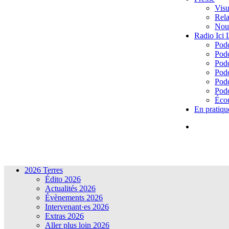
Visu
Rela
Nous
Radio Ici
Podc
Podc
Podc
Podc
Podc
Podc
Écou
En pratiqu
2026 Terres
Édito 2026
Actualités 2026
Évènements 2026
Intervenant·es 2026
Extras 2026
Aller plus loin 2026