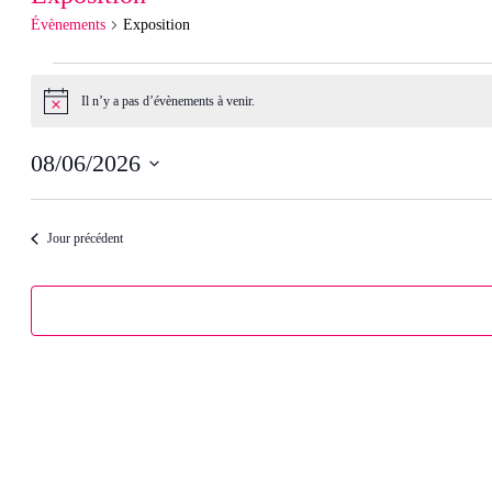
Évènements
Exposition
Évènements
Il n’y a pas d’évènements à venir.
Notice
for
08/06/2026
jeudi
Sélectionnez
une
date.
Jour précédent
6
août
2026