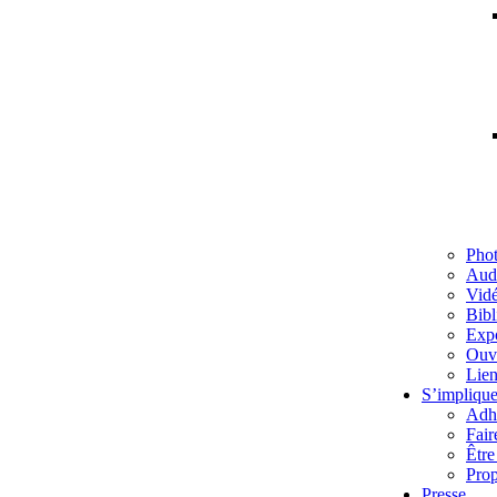
Pho
Aud
Vid
Bibl
Exp
Ouv
Lien
S’implique
Adh
Fair
Être
Prop
Presse