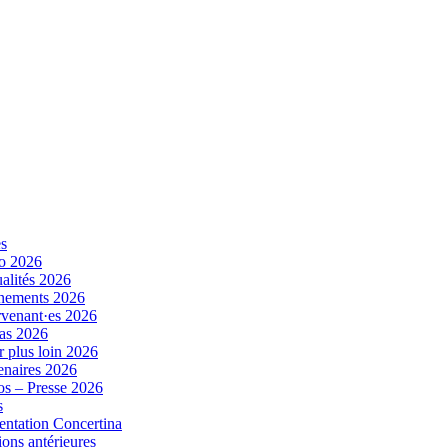
es
o 2026
alités 2026
nements 2026
rvenant·es 2026
as 2026
r plus loin 2026
enaires 2026
s – Presse 2026
s
entation Concertina
ions antérieures