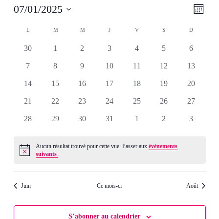
07/01/2025
Nav
Nav
Mois
Sélectionnez
de
une
Calendrier
L
LUNDI
M
MARDI
M
MERCREDI
J
JEUDI
V
VENDREDI
S
SAMEDI
D
DIMANCH
par
date.
vue
0
0
0
0
0
0
0
30
1
2
3
4
5
6
de
con
évènements
évènements
évènements
évènements
évènements
évènements
évènemen
Évè
0
0
0
0
0
0
0
7
8
9
10
11
12
13
évènements
évènements
évènements
évènements
évènements
évènements
évènemen
Évènements
0
0
0
0
0
0
0
14
15
16
17
18
19
20
évènements
évènements
évènements
évènements
évènements
évènements
évènemen
0
0
0
0
0
0
0
21
22
23
24
25
26
27
évènements
évènements
évènements
évènements
évènements
évènements
évènemen
0
0
0
0
0
0
0
28
29
30
31
1
2
3
évènements
évènements
évènements
évènements
évènements
évènements
évènemen
Aucun résultat trouvé pour cette vue. Passer aux
évènements
Notice
suivants
.
Juin
Ce mois-ci
Août
S’abonner au calendrier