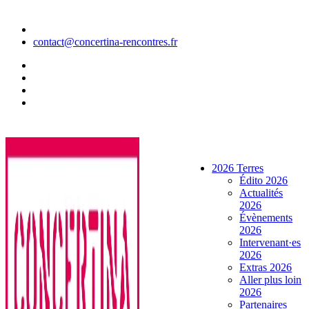
Aller
au
contenu
contact@concertina-rencontres.fr
2026 Terres
Édito 2026
Actualités
2026
Évènements
2026
Intervenant·es
2026
Extras 2026
Aller plus loin
2026
Partenaires