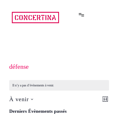
Aller
au
contenu
Rencontres estivales autour des enfermements
Concertina
défense
Il n’y a pas d’évènements à venir.
À venir
Navi
Navi
LISTE
Sélectionnez
de
une
Derniers Évènements passés
par
date.