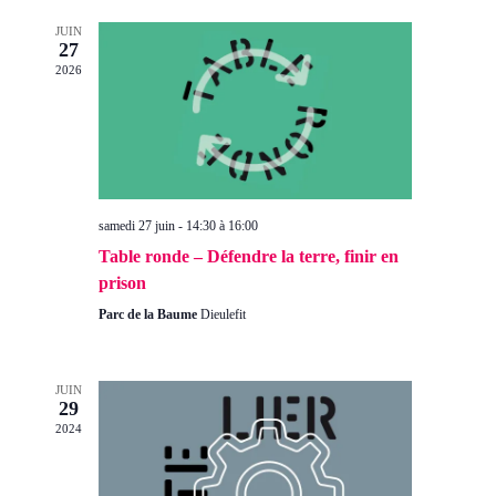
vue
cons
JUIN
Évè
27
2026
samedi 27 juin - 14:30
à
16:00
Table ronde – Défendre la terre, finir en
prison
Parc de la Baume
Dieulefit
JUIN
29
2024