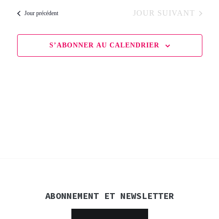
de
une
par
date.
JOUR SUIVANT
Jour précédent
8
vue
cons
Évè
août
S’ABONNER AU CALENDRIER
2026
ABONNEMENT ET NEWSLETTER