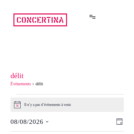
Aller
au
contenu
Rencontres estivales autour des enfermements
Concertina
délit
Évènements
délit
Évènements
Il n’y a pas d’évènements à venir.
Notice
for
08/08/2026
Navi
Navi
JOUR
samedi
Sélectionnez