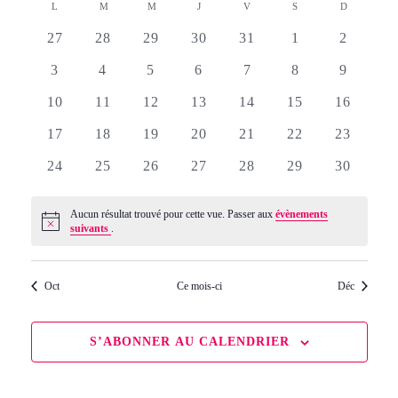
de
une
L
LUNDI
M
MARDI
M
MERCREDI
J
JEUDI
V
VENDREDI
S
SAMEDI
D
DIMANCH
Calendrier
par
date.
0
0
0
0
0
0
0
vue
27
28
29
30
31
1
2
de
cons
évènements
évènements
évènements
évènements
évènements
évènements
évèneme
0
0
0
0
0
0
0
3
4
5
6
7
8
9
Évè
évènements
évènements
évènements
évènements
évènements
évènements
évèneme
Évènements
0
0
0
0
0
0
0
10
11
12
13
14
15
16
évènements
évènements
évènements
évènements
évènements
évènements
évènemen
0
0
0
0
0
0
0
17
18
19
20
21
22
23
évènements
évènements
évènements
évènements
évènements
évènements
évènemen
0
0
0
0
0
0
0
24
25
26
27
28
29
30
évènements
évènements
évènements
évènements
évènements
évènements
évènemen
Aucun résultat trouvé pour cette vue. Passer aux
évènements
Notice
suivants
.
Oct
Ce mois-ci
Déc
S’ABONNER AU CALENDRIER