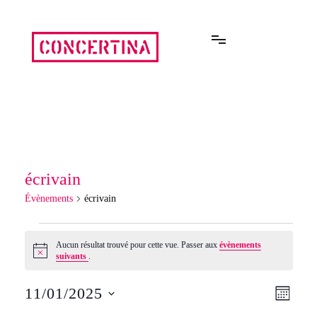
Aller
au
contenu
Rencontres estivales autour des enfermements
Concertina
écrivain
Évènements
écrivain
Évènements
Aucun résultat trouvé pour cette vue. Passer aux
évènements
Notice
suivants
.
11/01/2025
Navi
Navi
MOIS
Sélectionnez