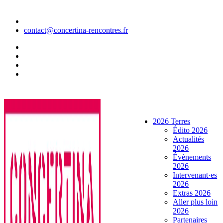
Aller
au
contenu
contact@concertina-rencontres.fr
2026 Terres
Édito 2026
Actualités
2026
Évènements
2026
Intervenant·es
2026
Extras 2026
Aller plus loin
2026
Partenaires