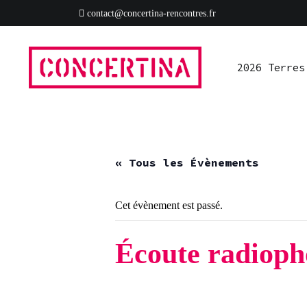
Aller
contact@concertina-rencontres.fr
au
2026 Terres
Ressources
S’impliquer
Presse
Rad
contenu
2026 Terres
Rencontres estivales autour des enfermements
Concertina
« Tous les Évènements
Cet évènement est passé.
Écoute radiopho