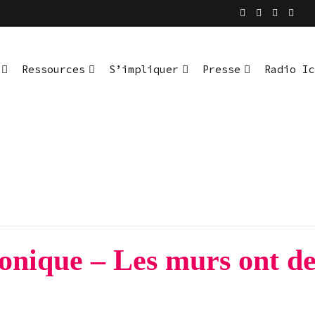
En pratique
io Ici L’Ombre
Ressources
S’impliquer
Presse
Radio Ic
nique – Les murs ont des