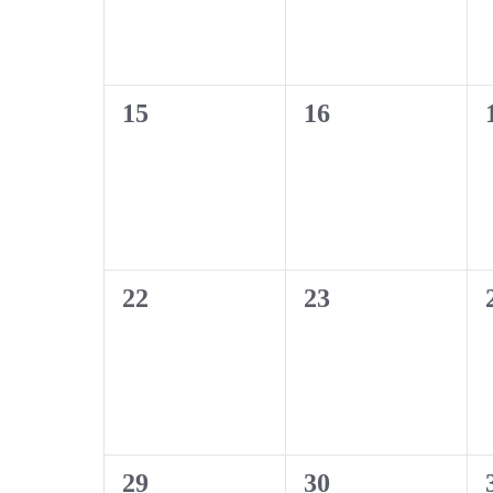
0
0
15
16
évènement,
évènement,
0
0
22
23
évènement,
évènement,
0
0
29
30