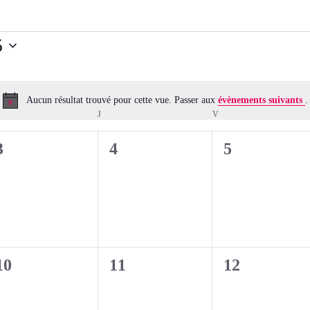
5
Aucun résultat trouvé pour cette vue. Passer aux
évènements suivants
.
Notice
ERCREDI
J
JEUDI
V
VENDREDI
0
0
0
3
4
5
évènement,
évènement,
évènement,
0
0
0
10
11
12
évènement,
évènement,
évènement,