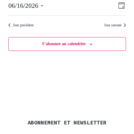
06/16/2026
Nav
Nav
Jour
mardi
Sélectionnez
de
une
par
date.
16
Jour précédent
Jour suivant
vue
con
juin
Évè
S’abonner au calendrier
2026
ABONNEMENT ET NEWSLETTER