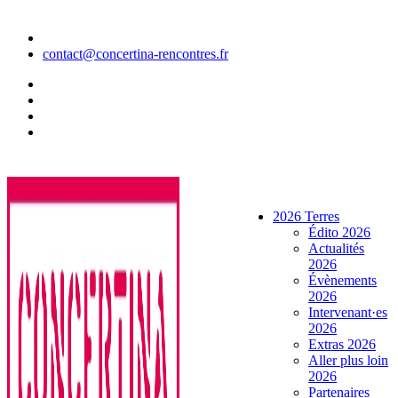
Aller
au
contenu
contact@concertina-rencontres.fr
2026 Terres
Édito 2026
Actualités
2026
Évènements
2026
Intervenant·es
2026
Extras 2026
Aller plus loin
2026
Partenaires