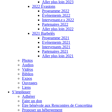
Aller plus loin 2023
2022 Évasions
Programme 2022
Évènements 2022
Intervenant.e.s 2022
Partenaires 2022
Aller plus loin 2022
2021 Barbelés
Programme 2021
Evénements 2021
Intervenants 2021
Partenaires 2021
Aller plus loin 2021
Photos
Audios
Vidéos
Biblios
Expos
Ouvrages
Liens
S’impliquer
Adhérer
Faire un don
Être bénévole aux Rencontres de Concertina
Proposer un hébergement