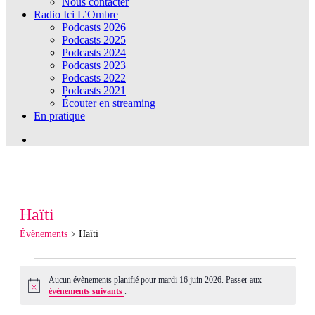
Nous contacter
Radio Ici L’Ombre
Podcasts 2026
Podcasts 2025
Podcasts 2024
Podcasts 2023
Podcasts 2022
Podcasts 2021
Écouter en streaming
En pratique
Haïti
Évènements
Haïti
Évènements
Aucun évènements planifié pour mardi 16 juin 2026. Passer aux
Notice
évènements suivants
.
for