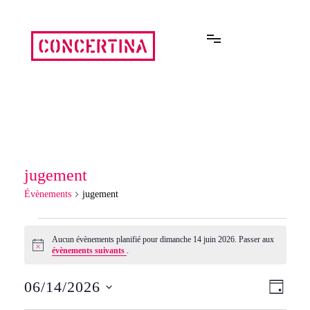
Aller
au
contenu
Rencontres estivales autour des enfermements
Concertina
jugement
Évènements
jugement
Évènements
Aucun évènements planifié pour dimanche 14 juin 2026. Passer aux
Notice
évènements suivants
.
for
06/14/2026
Navi
Navi
JOUR
dimanche
Sélectionnez