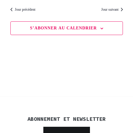
de
une
par
date.
14
Jour précédent
Jour suivant
vue
cons
juin
Évè
S’ABONNER AU CALENDRIER
2026
ABONNEMENT ET NEWSLETTER