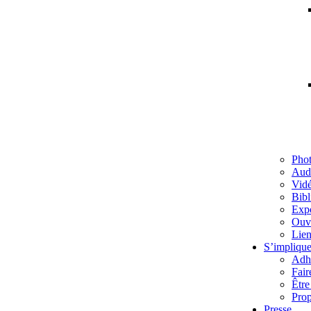
Pho
Aud
Vid
Bibl
Exp
Ouv
Lien
S’implique
Adh
Fair
Être
Prop
Presse