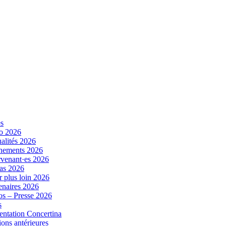
es
o 2026
alités 2026
nements 2026
rvenant·es 2026
as 2026
r plus loin 2026
enaires 2026
s – Presse 2026
s
entation Concertina
ions antérieures