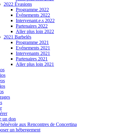
2022 Évasions
Programme 2022
Évènements 2022
Intervenant.e.s 2022
Partenaires 2022
Aller plus loin 2022
2021 Barbelés
Programme 2021
Evénements 2021
Intervenants 2021
Partenaires 2021
Aller plus loin 2021
tos
ios
éos
ios
os
rages
s
r
érer
e un don
 bénévole aux Rencontres de Concertina
oser un hébergement