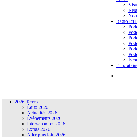
Visu
Rela
Nous
Radio Ici
Podc
Podc
Podc
Podc
Podc
Podc
Écou
En pratiqu
2026 Terres
Édito 2026
Actualités 2026
Évènements 2026
Intervenant·es 2026
Extras 2026
Aller plus loin 2026