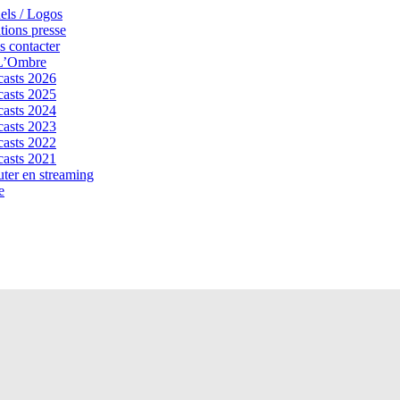
els / Logos
tions presse
 contacter
 L’Ombre
asts 2026
asts 2025
asts 2024
asts 2023
asts 2022
asts 2021
ter en streaming
e