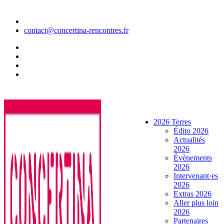
Aller
au
contenu
contact@concertina-rencontres.fr
2026 Terres
Édito 2026
Actualités
2026
Évènements
2026
Intervenant·es
2026
Extras 2026
Aller plus loin
2026
Partenaires