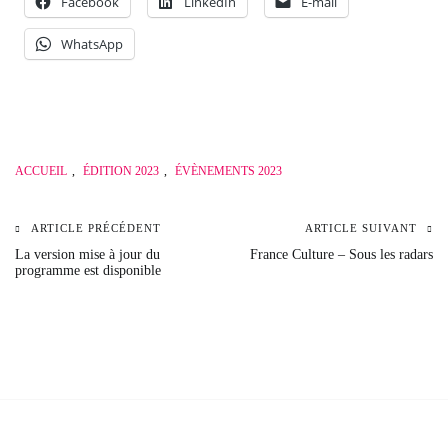
Facebook
LinkedIn
E-mail
WhatsApp
ACCUEIL
,
ÉDITION 2023
,
ÉVÈNEMENTS 2023
ARTICLE PRÉCÉDENT
ARTICLE SUIVANT
Navigation
La version mise à jour du
France Culture – Sous les radars
programme est disponible
de
l’article