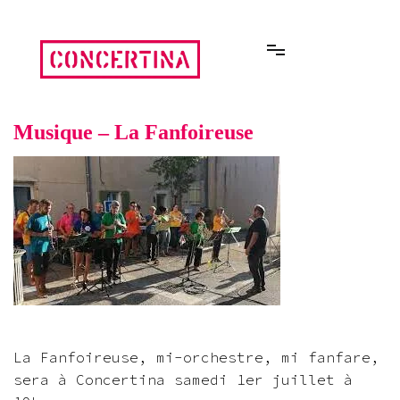
Aller
au
contenu
Rencontres estivales autour des enfermements
Concertina
Musique – La Fanfoireuse
La Fanfoireuse, mi-orchestre, mi fanfare,
sera à Concertina samedi 1er juillet à