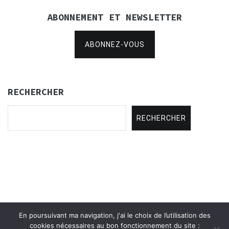
ABONNEMENT ET NEWSLETTER
ABONNEZ-VOUS
RECHERCHER
RECHERCHER
En poursuivant ma navigation, j'ai le choix de l’utilisation des
Copyright © 2021
Concertina Rencontres
.
cookies nécessaires au bon fonctionnement du site :