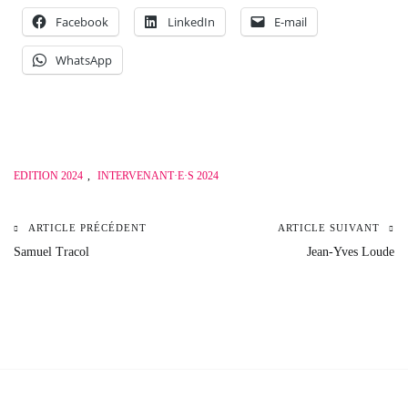
Facebook
LinkedIn
E-mail
WhatsApp
EDITION 2024
,
INTERVENANT·E·S 2024
ARTICLE PRÉCÉDENT
ARTICLE SUIVANT
Navigation
Samuel Tracol
Jean-Yves Loude
de
l’article