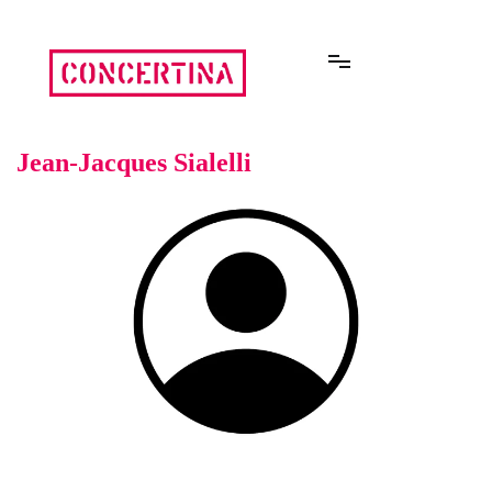
Aller
au
contenu
Rencontres estivales autour des enfermements
Concertina
Jean-Jacques Sialelli