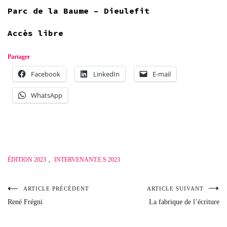
Parc de la Baume – Dieulefit
Accès libre
Partager
Facebook
LinkedIn
E-mail
WhatsApp
ÉDITION 2023
,
INTERVENANT.E.S 2023
ARTICLE PRÉCÉDENT
ARTICLE SUIVANT
Navigation
René Frégni
La fabrique de l’écriture
de