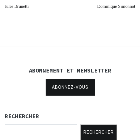
Navigation
Jules Brunetti
Dominique Simonnot
de
l’article
ABONNEMENT ET NEWSLETTER
ABONNEZ-VOUS
RECHERCHER
RECHERCHER