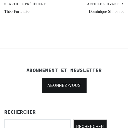
ARTICLE PRÉCÉDENT
ARTICLE SUIVANT
Navigation
Théo Fortunato
Dominique Simonnot
de
l’article
ABONNEMENT ET NEWSLETTER
ABONNEZ-VOUS
RECHERCHER
RECHERCHER