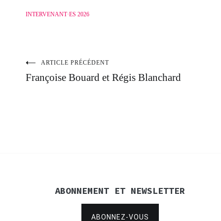
INTERVENANT·ES 2026
ARTICLE PRÉCÉDENT
Navigation
Françoise Bouard et Régis Blanchard
de
l’article
ABONNEMENT ET NEWSLETTER
ABONNEZ-VOUS