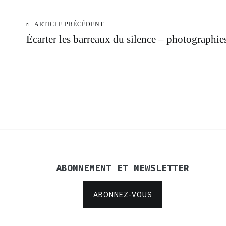
ARTICLE PRÉCÉDENT
Navigation
Écarter les barreaux du silence – photographi
de
l’article
ABONNEMENT ET NEWSLETTER
ABONNEZ-VOUS