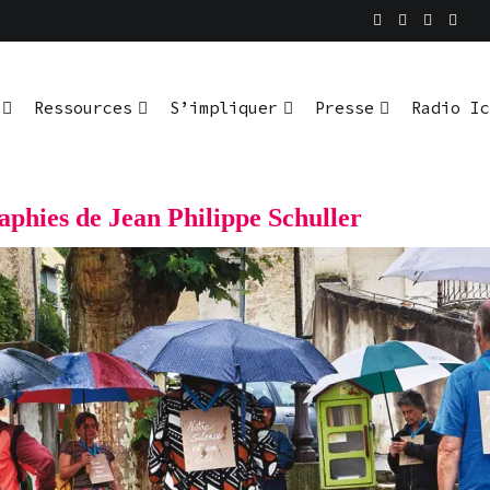
En pratique
io Ici L’Ombre
Ressources
S’impliquer
Presse
Radio Ic
aphies de Jean Philippe Schuller