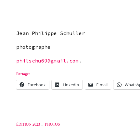
CONCERTINA, RENCONTRES ESTIVALES AUTOUR DE
Jean Philippe Schuller
photographe
philschu69@gmail.com
.
Partager
Facebook
LinkedIn
E-mail
WhatsA
ÉDITION 2023
,
PHOTOS