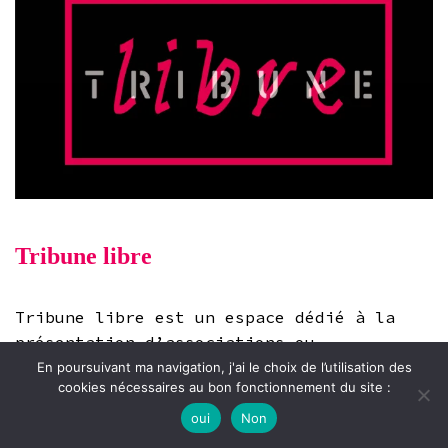
Tribune libre
Tribune libre est un espace dédié à la
présentation d’associations ou
d’initiatives qui interviennent auprès
En poursuivant ma navigation, j'ai le choix de l’utilisation des
cookies nécessaires au bon fonctionnement du site :
des prisonniers et des sortants de
prison.
oui
Non