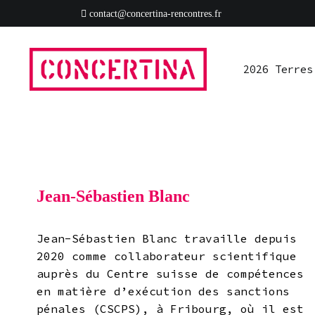
Aller
contact@concertina-rencontres.fr
au
contenu
2026 Terres
Rencontres estivales autour des enfermements
Concertina
Jean-Sébastien Blanc
Jean-Sébastien Blanc travaille depuis
2020 comme collaborateur scientifique
auprès du Centre suisse de compétences
en matière d’exécution des sanctions
pénales (CSCPS), à Fribourg, où il est