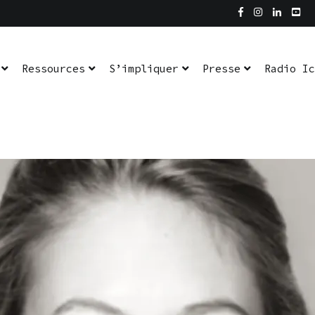
dio Ici L’Ombre
En pratique
Ressources
S’impliquer
Presse
Radio Ic