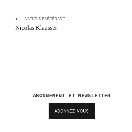
ARTICLE PRÉCÉDENT
Navigation
Nicolas Klausser
de
l’article
ABONNEMENT ET NEWSLETTER
ABONNEZ-VOUS